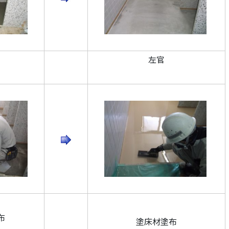
左官
布
塗床材塗布