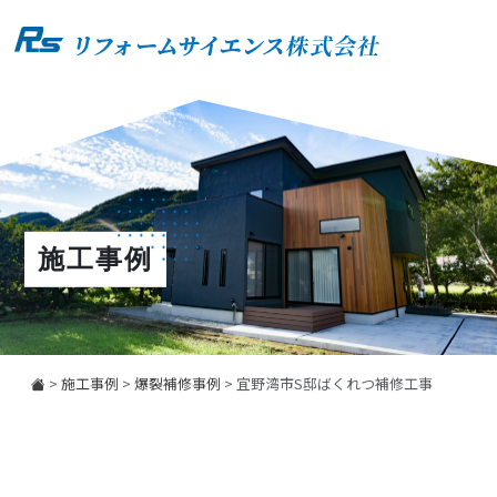
施工事例
>
施工事例
>
爆裂補修事例
>
宜野湾市S邸ばくれつ補修工事